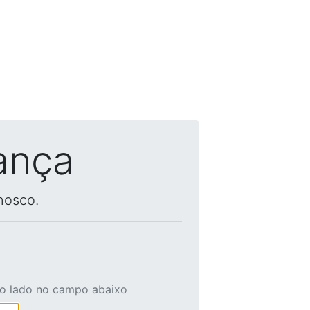
ança
nosco.
ao lado no campo abaixo