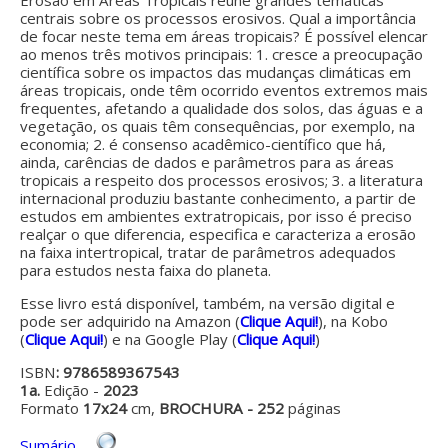
Erosão em Áreas Tropicais reúne grandes temáticas
centrais sobre os processos erosivos. Qual a importância
de focar neste tema em áreas tropicais? É possível elencar
ao menos três motivos principais: 1. cresce a preocupação
científica sobre os impactos das mudanças climáticas em
áreas tropicais, onde têm ocorrido eventos extremos mais
frequentes, afetando a qualidade dos solos, das águas e a
vegetação, os quais têm consequências, por exemplo, na
economia; 2. é consenso acadêmico-científico que há,
ainda, carências de dados e parâmetros para as áreas
tropicais a respeito dos processos erosivos; 3. a literatura
internacional produziu bastante conhecimento, a partir de
estudos em ambientes extratropicais, por isso é preciso
realçar o que diferencia, especifica e caracteriza a erosão
na faixa intertropical, tratar de parâmetros adequados
para estudos nesta faixa do planeta.
Esse livro está disponível, também, na versão digital e
pode ser adquirido na Amazon (
Clique Aqui!
), na Kobo
(
Clique Aqui!
) e na Google Play (
Clique Aqui!
)
ISBN
: 9786589367543
1a.
Edição -
2023
Formato
17x24
cm,
BROCHURA - 252
páginas
Sumário