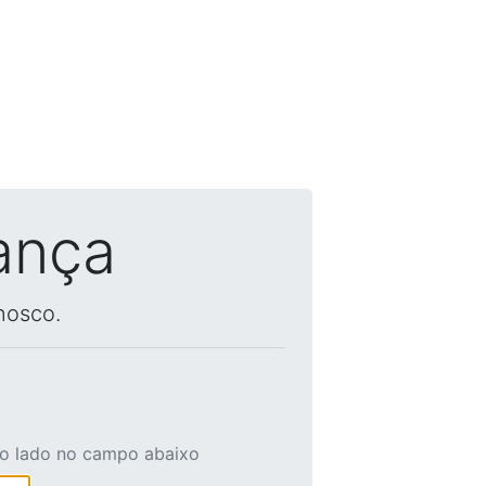
ança
nosco.
ao lado no campo abaixo