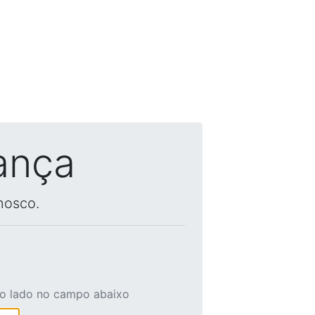
ança
nosco.
ao lado no campo abaixo