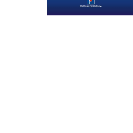
Central de Atendim
Cadastro
Dúvidas
(21) 2501-4760
Como comprar
(21) 3251-1342
Política de Privacidade
(21) 3251-1350
Contato
(21) 97191-677
Entregas
Seg. a Sex. das 9