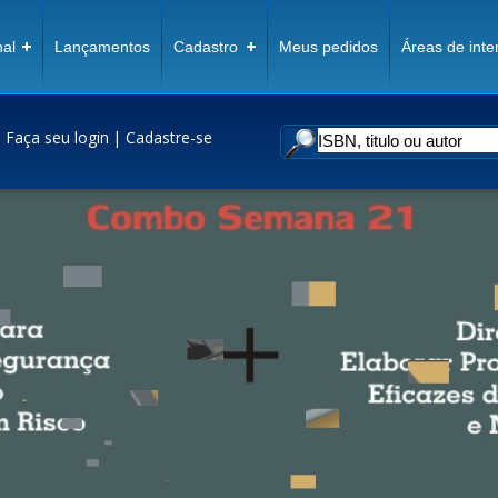
nal
Lançamentos
Cadastro
Meus pedidos
Áreas de inte
!
Faça seu login
|
Cadastre-se